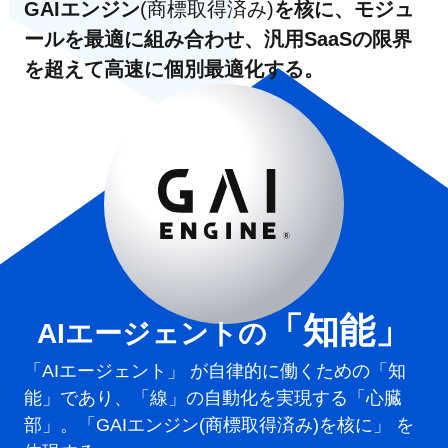
GAIエンジン
(商標取得済み)
を核に、モジュ
ールを最適に組み合わせ、
汎用SaaSの限界
を超えて高速に個別最適化する。
「知能」
AIエージェントの
「AIエージェント」 が自律的に働くための「知
能」であり、「線」の自動化を実現する「心臓
部」。「GAIエンジン
(商標取得済み)
を核に」 を