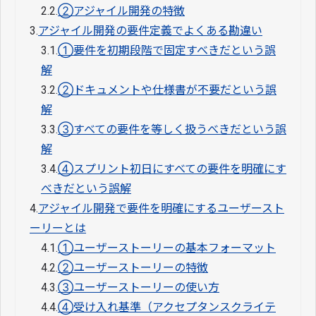
2.2.
②アジャイル開発の特徴
3.
アジャイル開発の要件定義でよくある勘違い
3.1.
①要件を初期段階で固定すべきだという誤
解
3.2.
②ドキュメントや仕様書が不要だという誤
解
3.3.
③すべての要件を等しく扱うべきだという誤
解
3.4.
④スプリント初日にすべての要件を明確にす
べきだという誤解
4.
アジャイル開発で要件を明確にするユーザースト
ーリーとは
4.1.
①ユーザーストーリーの基本フォーマット
4.2.
②ユーザーストーリーの特徴
4.3.
③ユーザーストーリーの使い方
4.4.
④受け入れ基準（アクセプタンスクライテ