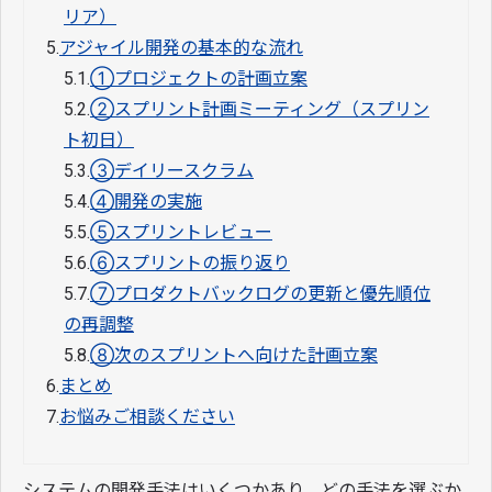
リア）
5.
アジャイル開発の基本的な流れ
5.1.
①プロジェクトの計画立案
5.2.
②スプリント計画ミーティング（スプリン
ト初日）
5.3.
③デイリースクラム
5.4.
④開発の実施
5.5.
⑤スプリントレビュー
5.6.
⑥スプリントの振り返り
5.7.
⑦プロダクトバックログの更新と優先順位
の再調整
5.8.
⑧次のスプリントへ向けた計画立案
6.
まとめ
7.
お悩みご相談ください
システムの開発手法はいくつかあり、どの手法を選ぶか