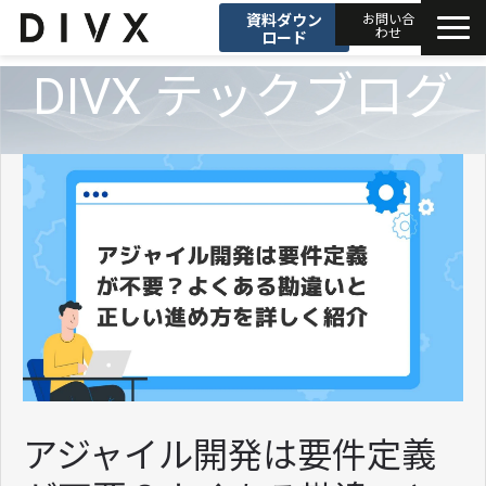
資料ダウン
お問い合
わせ
ロード
DIVX テックブログ
AIソリューション
プロダクト
DIVXブログ
開発事例
セミナー
お知らせ
アジャイル開発は要件定義
会社情報