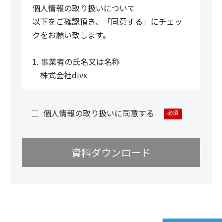
個人情報の取り扱いについて
以下をご確認頂き、「同意する」にチェッ
クをお願い致します。
1. 事業者の氏名又は名称
株式会社divx
2. 個人情報保護管理者（若しくはその代理
人）の氏名又は職名、所属及び連絡先
個人情報の取り扱いに同意する
大金翔吾
連絡先：info@divx.co.jp
3. 個人情報の利用目的
・お問い合わせ対応、弊社サービスのご
案内と、当該サービスの実施、運営（本人
への連絡を含む）のため
・本サービスに関連した、各種情報のご