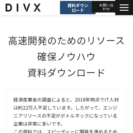
資料ダウン
お問い合
わせ
ロード
AIソリューション
高速開発のためのリソース
プロダクト
確保ノウハウ
DIVXブログ
資料ダウンロード
開発事例
セミナー
経済産業省の調査によると、2018年時点でIT人材
は約22万人不足しています。したがって、エンジ
お知らせ
ニアリソースの不足がボトルネックになっている
企業は非常に多いです。
会社情報
この資料では、スピーディーに開発を進めるため