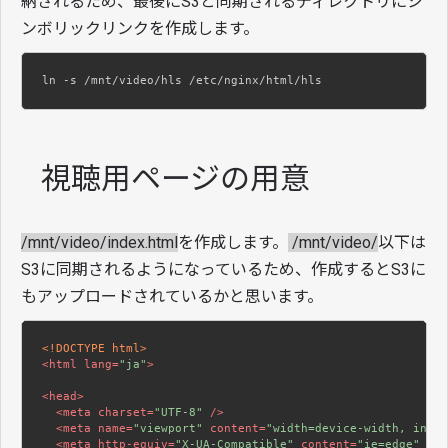
納されるため、最後にS3と同期されるディレクトリにシ
ンボリックリンクを作成します。
ln -s /mnt/video/hls /etc/nginx/html/hls
視聴用ページの用意
/mnt/video/index.html
を作成します。
/mnt/video/
以下は
S3に同期されるようになっているため、作成するとS3に
もアップロードされているかと思います。
<!DOCTYPE html>
<
html
lang
=
"ja"
>
<
head
>
<
meta
charset
=
"UTF-8"
 />
<
meta
name
=
"viewport"
content
=
"width=device-width, initi
<
meta
http-equiv
=
"X-UA-Compatible"
content
=
"ie=edge"
 />