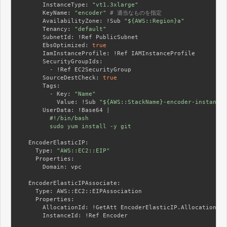
      InstanceType:
"vt1.3xlarge"
      KeyName:
"encoder"
# 適当なものを指定
      AvailabilityZone:
 !Sub 
"${AWS::Region}a"
      Tenancy:
"default"
      SubnetId:
      EbsOptimized:
true
      IamInstanceProfile:
      SecurityGroupIds:
        -
      SourceDestCheck:
true
      Tags:
        - Key:
"Name"
          Value:
 !Sub 
"${AWS::StackName}-encoder-instance"
      UserData:
 !Base64 
|

        #!/bin/bash

        sudo yum install -y git

  EncoderElasticIP:
    Type:
"AWS::EC2::EIP"
    Properties:
      Domain:
 vpc

  EncoderElasticIPAssociate:
    Type:
    Properties:
      AllocationId:
      InstanceId:
 !Ref Encoder