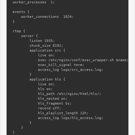
worker_processes  1;

events {

    worker_connections  1024;

}

rtmp {

    server {

        listen 1935;

        chunk_size 8192;

        application src {

            live on;

            exec /etc/nginx/conf/exec_wrapper.sh $name;

            exec_kill_signal term;

            access_log logs/src_access.log;

        }

        application hls {

            live on;

            hls on;

            hls_path /etc/nginx/html/hls/;

            hls_nested on;

            hls_fragment 5s;

            record off;

            hls_playlist_length 12h;

            access_log logs/hls_access.log;

        }

    }

}