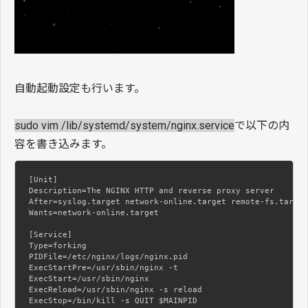
自動起動設定も行います。
sudo vim /lib/systemd/system/nginx.service
で以下の内
容を書き込みます。
[Unit]

Description=The NGINX HTTP and reverse proxy server

After=syslog.target network-online.target remote-fs.target
Wants=network-online.target

[Service]

Type=forking

PIDFile=/etc/nginx/logs/nginx.pid

ExecStartPre=/usr/sbin/nginx -t

ExecStart=/usr/sbin/nginx

ExecReload=/usr/sbin/nginx -s reload

ExecStop=/bin/kill -s QUIT $MAINPID
