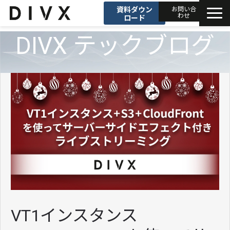
資料ダウン
お問い合
わせ
ロード
DIVX テックブログ
AIソリューション
プロダクト
DIVXブログ
開発事例
セミナー
お知らせ
VT1インスタンス
会社情報