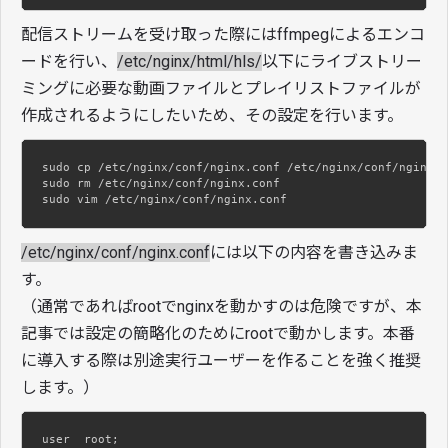
配信ストリームを受け取った際にはffmpegによるエンコ
ードを行い、
/etc/nginx/html/hls/
以下にライブストリー
ミングに必要な動画ファイルとプレイリストファイルが
作成されるようにしたいため、その設定を行います。
sudo cp /etc/nginx/conf/nginx.conf /etc/nginx/conf/nginx.c
sudo rm /etc/nginx/conf/nginx.conf

sudo vim /etc/nginx/conf/nginx.conf
/etc/nginx/conf/nginx.conf
には以下の内容を書き込みま
す。
（通常であればrootでnginxを動かすのは危険ですが、本
記事では設定の簡略化のためにrootで動かします。本番
に導入する際は別途実行ユーザーを作ることを強く推奨
します。）
user  root;
