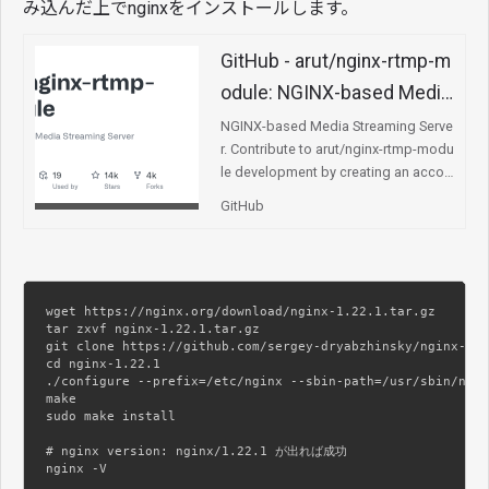
み込んだ上でnginxをインストールします。
GitHub - arut/nginx-rtmp-m
odule: NGINX-based Media
Streaming Server
NGINX-based Media Streaming Serve
r. Contribute to arut/nginx-rtmp-modu
le development by creating an accou
nt on GitHub.
GitHub
wget https://nginx.org/download/nginx-1.22.1.tar.gz

tar zxvf nginx-1.22.1.tar.gz

git clone https://github.com/sergey-dryabzhinsky/nginx-rtm
cd nginx-1.22.1

./configure --prefix=/etc/nginx --sbin-path=/usr/sbin/ngin
make

sudo make install

# nginx version: nginx/1.22.1 が出れば成功

nginx -V