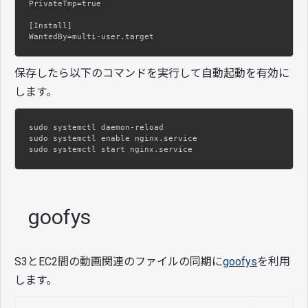
PrivateTmp=true

[Install]

WantedBy=multi-user.target
保存したら以下のコマンドを実行して自動起動を有効に
します。
sudo systemctl daemon-reload

sudo systemctl enable nginx.service

sudo systemctl start nginx.service
goofys
S3とEC2間の動画関連のファイルの同期に
goofys
を利用
します。