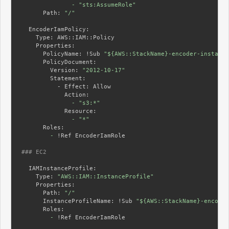
              -
"sts:AssumeRole"
      Path:
"/"
  EncoderIamPolicy:
    Type:
    Properties:
      PolicyName:
 !Sub 
"${AWS::StackName}-encoder-instance
      PolicyDocument:
        Version:
"2012-10-17"
        Statement:
          - Effect:
            Action:
              -
"s3:*"
            Resource:
              -
"*"
      Roles:
        -
 !Ref EncoderIamRole

### EC2
  IAMInstanceProfile:
    Type:
"AWS::IAM::InstanceProfile"
    Properties:
      Path:
"/"
      InstanceProfileName:
 !Sub 
"${AWS::StackName}-encoder
      Roles:
        -
 !Ref EncoderIamRole
