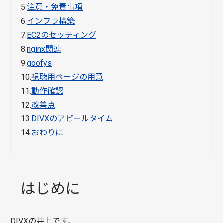
5.
注意・免責事項
6.
インフラ構築
7.
EC2のセッティング
8.
nginx関連
9.
goofys
10.
視聴用ページの用意
11.
動作確認
12.
改善点
13.
DIVXのアピールタイム
14.
おわりに
はじめに
DIVXの井上です。