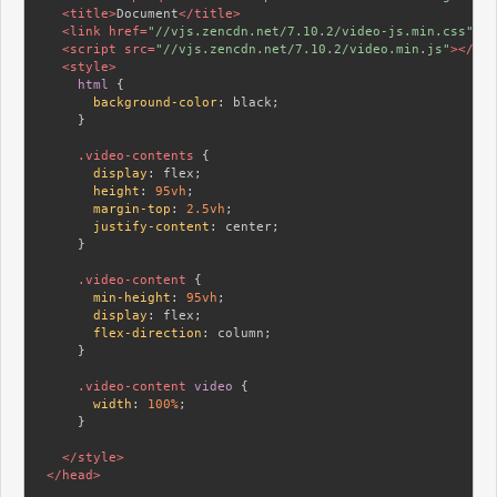
<
title
>
Document
</
title
>
<
link
href
=
"//vjs.zencdn.net/7.10.2/video-js.min.css"
re
<
script
src
=
"//vjs.zencdn.net/7.10.2/video.min.js"
>
</
scr
<
style
>
html
 {

background-color
: black;

    }

.video-contents
 {

display
: flex;

height
: 
95vh
;

margin-top
: 
2.5vh
;

justify-content
: center;

    }

.video-content
 {

min-height
: 
95vh
;

display
: flex;

flex-direction
: column;

    }

.video-content
video
 {

width
: 
100%
;

    }

</
style
>
</
head
>