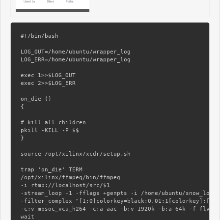
#!/bin/bash

LOG_OUT=/home/ubuntu/wrapper_log

LOG_ERR=/home/ubuntu/wrapper_log

exec 1>>$LOG_OUT

exec 2>>$LOG_ERR

on_die ()

{

# kill all children

pkill -KILL -P $$

}

source /opt/xilinx/xcdr/setup.sh

trap 'on_die' TERM

/opt/xilinx/ffmpeg/bin/ffmpeg

-i rtmp://localhost/src/$1

-stream_loop -1 -fflags +genpts -i /home/ubuntu/snow_loop.
-filter_complex "[1:0]colorkey=black:0.01:1[colorkey];[0:0
-c:v mpsoc_vcu_h264 -c:a aac -b:v 1920k -b:a 64k -f flv rt
wait