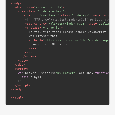
<
body
>
<
div
class
=
"video-contents"
>
<
div
class
=
"video-content"
>
<
video
id
=
"my-player"
class
=
"video-js"
controls
prel
<!-- 下記 src="/hls/test/index.m3u8" の test 
<
source
src
=
"/hls/test/index.m3u8"
type
=
"applicati
<
p
class
=
"vjs-no-js"
>
          To view this video please enable JavaScript, and
          web browser that

<
a
href
=
"https://videojs.com/html5-video-support
            supports HTML5 video

</
a
>
</
p
>
</
video
>
</
div
>
</
div
>
<
script
>
var
 player = videojs(
'my-player'
, options, 
function
on
this
.play();

    });

</
script
>
</
body
>
</
html
>