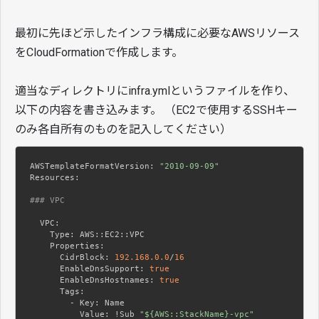
最初に先ほど示したインフラ構成に必要なAWSリソース
をCloudFormationで作成します。
適当なディレクトリにinfra.ymlというファイルを作り、
以下の内容を書き込みます。 （EC2で使用するSSHキー
のみ各自所有のものを記入してください）
AWSTemplateFormatVersion:
"2010-09-09"
Resources:
### VPC
  VPC:
    Type:
    Properties:
      CidrBlock:
192.168
.0
.0
/
16
      EnableDnsSupport:
true
      EnableDnsHostnames:
true
      Tags:
        - Key:
          Value:
 !Sub 
"${AWS::StackName}-vpc"