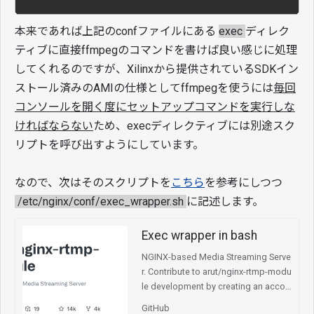
本来であれば上記のconfファイルにある
exec
ディレク
ティブに直接ffmpegのコマンドを書けば良い感じに処理
してくれるのですが、Xilinxから提供されているSDKイン
ストール済みのAMIの仕様としてffmpegを使うには
毎回
コンソールを開く度にセットアップコマンドを実行しな
ければならない
ため、execディレクティブには別途スク
リプトを呼び出すようにしています。
なので、次はそのスクリプトを
こちら
を参考にしつつ
/etc/nginx/conf/exec_wrapper.sh
に記述します。
Exec wrapper in bash
NGINX-based Media Streaming Serve
r. Contribute to arut/nginx-rtmp-modu
le development by creating an accou
nt on GitHub.
GitHub