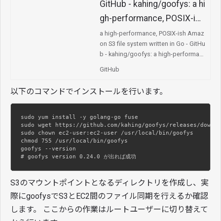
GitHub - kahing/goofys: a hi
gh-performance, POSIX-ish
Amazon S3 file system writ
a high-performance, POSIX-ish Amaz
on S3 file system written in Go - GitHu
ten in Go
b - kahing/goofys: a high-performan
ce, POSIX-ish Amazon S3 file system
GitHub
written in Go
以下のコマンドでインストールを行います。
sudo yum install -y golang-go fuse

sudo wget https://github.com/kahing/goofys/releases/downlo
sudo chown ec2-user:ec2-user /usr/local/bin/goofys

chmod 755 /usr/local/bin/goofys

goofys --version

# goofys version 0.24.0 が出れば成功
S3のマウントポイントとなるディレクトリを作成し、実
際にgoofysでS3とEC2間のファイル同期を行えるか確認
します。 ここからの作業はルートユーザーに切り替えて