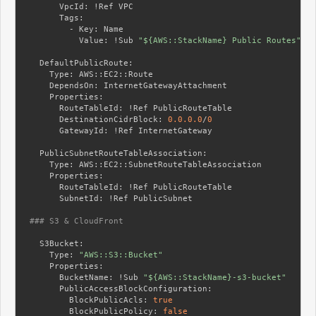
      VpcId:
      Tags:
        - Key:
          Value:
 !Sub 
"${AWS::StackName} Public Routes"
  DefaultPublicRoute:
    Type:
    DependsOn:
    Properties:
      RouteTableId:
      DestinationCidrBlock:
0.0
.0
.0
/
0
      GatewayId:
 !Ref InternetGateway

  PublicSubnetRouteTableAssociation:
    Type:
    Properties:
      RouteTableId:
      SubnetId:
 !Ref PublicSubnet

### S3 & CloudFront
  S3Bucket:
    Type:
"AWS::S3::Bucket"
    Properties:
      BucketName:
 !Sub 
"${AWS::StackName}-s3-bucket"
      PublicAccessBlockConfiguration:
        BlockPublicAcls:
true
        BlockPublicPolicy:
false