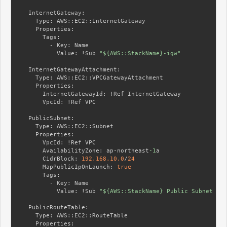
  InternetGateway:
    Type:
    Properties:
      Tags:
        - Key:
          Value:
 !Sub 
"${AWS::StackName}-igw"
  InternetGatewayAttachment:
    Type:
    Properties:
      InternetGatewayId:
      VpcId:
 !Ref VPC

  PublicSubnet:
    Type:
    Properties:
      VpcId:
      AvailabilityZone:
 ap-northeast
-1
      CidrBlock:
192.168
.10
.0
/
24
      MapPublicIpOnLaunch:
true
      Tags:
        - Key:
          Value:
 !Sub 
"${AWS::StackName} Public Subnet (AZ
  PublicRouteTable:
    Type:
    Properties: