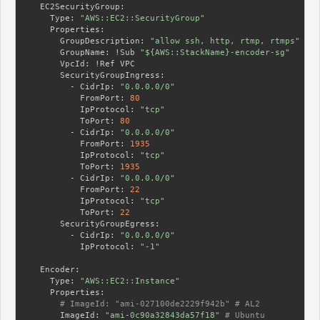
  EC2SecurityGroup:
    Type:
"AWS::EC2::SecurityGroup"
    Properties:
      GroupDescription:
"allow ssh, http, rtmp, rtmps"
      GroupName:
 !Sub 
"${AWS::StackName}-encoder-sg"
      VpcId:
      SecurityGroupIngress:
        - CidrIp:
"0.0.0.0/0"
          FromPort:
80
          IpProtocol:
"tcp"
          ToPort:
80
        - CidrIp:
"0.0.0.0/0"
          FromPort:
1935
          IpProtocol:
"tcp"
          ToPort:
1935
        - CidrIp:
"0.0.0.0/0"
          FromPort:
22
          IpProtocol:
"tcp"
          ToPort:
22
      SecurityGroupEgress:
        - CidrIp:
"0.0.0.0/0"
          IpProtocol:
"-1"
  Encoder:
    Type:
"AWS::EC2::Instance"
    Properties:
# ImageId: "ami-027100de2229f942b" # AL2
      ImageId:
"ami-0c90a32843da57f18"
# Ubuntu