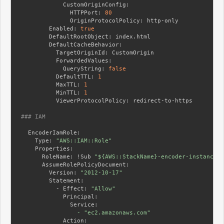
            CustomOriginConfig:
              HTTPPort:
80
              OriginProtocolPolicy:
        Enabled:
true
        DefaultRootObject:
        DefaultCacheBehavior:
          TargetOriginId:
          ForwardedValues:
            QueryString:
false
          DefaultTTL:
1
          MaxTTL:
1
          MinTTL:
1
          ViewerProtocolPolicy:
 redirect-to-https

### IAM
  EncoderIamRole:
    Type:
"AWS::IAM::Role"
    Properties:
      RoleName:
 !Sub 
"${AWS::StackName}-encoder-instance-r
      AssumeRolePolicyDocument:
        Version:
"2012-10-17"
        Statement:
          - Effect:
"Allow"
            Principal:
              Service:
                -
"ec2.amazonaws.com"
            Action: