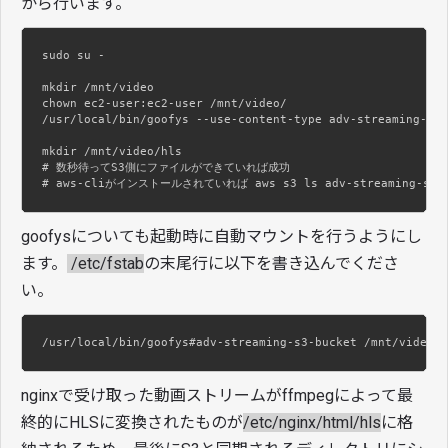
から行います。
sudo su -

mkdir /mnt/video

chown ec2-user:ec2-user /mnt/video/

/usr/local/bin/goofys --use-content-type adv-streaming-s3-
mkdir /mnt/video/hls

# 数秒待ってS3側にファイルができていれば成功

# aws-cliがインストールされていれば aws s3 ls adv-streaming-s3
goofysについても起動時に自動マウントを行うようにし
ます。
/etc/fstab
の末尾行に以下を書き込んでくださ
い。
/usr/local/bin/goofys#adv-streaming-s3-bucket /mnt/video f
nginxで受け取った動画ストリームがffmpegによって最
終的にHLSに変換されたものが
/etc/nginx/html/hls
に格