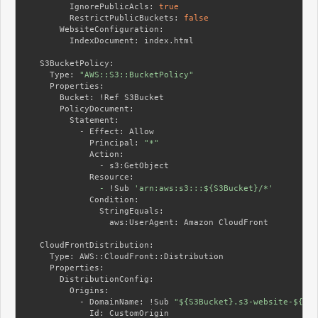
        IgnorePublicAcls:
true
        RestrictPublicBuckets:
false
      WebsiteConfiguration:
        IndexDocument:
 index.html

  S3BucketPolicy:
    Type:
"AWS::S3::BucketPolicy"
    Properties:
      Bucket:
      PolicyDocument:
        Statement:
          - Effect:
            Principal:
"*"
            Action:
              - s3:
            Resource:
              -
 !Sub 
'arn:aws:s3:::${S3Bucket}/*'
            Condition:
              StringEquals:
                aws:
UserAgent: Amazon CloudFront

  CloudFrontDistribution:
    Type:
    Properties:
      DistributionConfig:
        Origins:
          - DomainName:
 !Sub 
"${S3Bucket}.s3-website-${AWS
            Id: