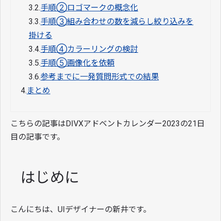
3.2.
手順②ロゴマークの概念化
3.3.
手順③組み合わせの数を減らし絞り込みを
掛ける
3.4.
手順④カラーリングの検討
3.5.
手順⑤画像化を依頼
3.6.
参考までに一発質問形式での結果
4.
まとめ
こちらの記事はDIVXアドベントカレンダー2023の21日
目の記事です。
はじめに
こんにちは、UIデザイナーの新井です。