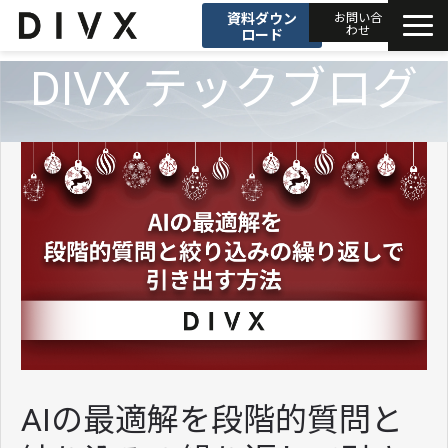
資料ダウン
お問い合
わせ
ロード
DIVX テックブログ
AIソリューション
プロダクト
DIVXブログ
開発事例
セミナー
お知らせ
AIの最適解を段階的質問と
会社情報