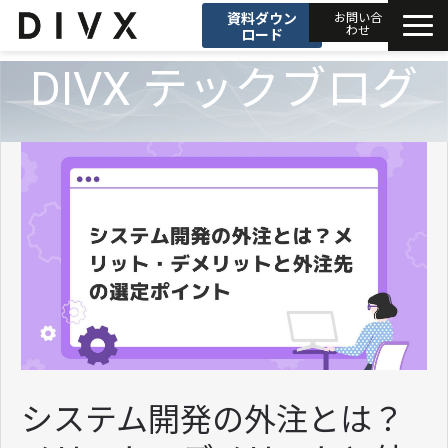
資料ダウン
お問い合
わせ
ロード
DIVX テックブログ
AIソリューション
プロダクト
DIVXブログ
開発事例
セミナー
お知らせ
システム開発の外注とは？
会社情報