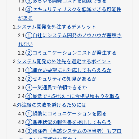
1.3.
③あらゆる開発コストを削減できる
1.4.
④セキュリティリスクを低減できる可能性
がある
2.
システム開発を外注するデメリット
2.1.
①自社にシステム開発のノウハウが蓄積さ
れない
2.2.
②コミュニケーションコストが発生する
3.
システム開発の外注先を選定するポイント
3.1.
①細かい要望にも対応してもらえるか
3.2.
②セキュリティの知見があるか
3.3.
③一気通貫で依頼できるか
3.4.
④最低でも5社以上に合相見積もりを取る
4.
外注後の失敗を避けるためには
4.1.
①頻繁にコミュニケーションを図る
4.2.
②進捗状況の報告書を提出してもらう
4.3.
③発注者（当該システムの担当者）もプロ