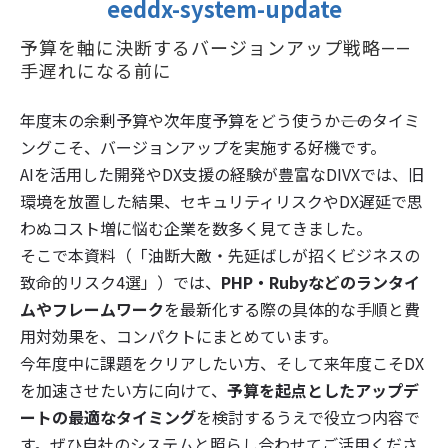
eeddx-system-update
予算を軸に決断するバージョンアップ戦略——
手遅れになる前に
年度末の余剰予算や次年度予算をどう使うか――このタイミ
ングこそ、バージョンアップを実施する好機です。
AIを活用した開発やDX支援の経験が豊富なDIVXでは、旧
環境を放置した結果、セキュリティリスクやDX遅延で思
わぬコスト増に悩む企業を数多く見てきました。
そこで本資料（「油断大敵・先延ばしが招くビジネスの
致命的リスク4選」）では、
PHP・Rubyなどのランタイ
ムやフレームワーク
を最新化する際の具体的な手順と費
用対効果を、コンパクトにまとめています。
今年度中に課題をクリアしたい方、そして来年度こそDX
を加速させたい方に向けて、
予算を起点としたアップデ
ートの最適なタイミング
を検討するうえで役立つ内容で
す。ぜひ自社のシステムと照らし合わせてご活用くださ