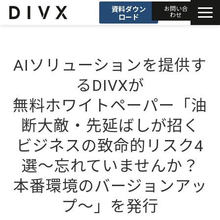
資料ダウン
お問い合
わせ
ロード
AIソリューション
AIソリューションを提供す
プロダクト
るDIVXが
DIVXブログ
無料ホワイトペーパー「油
断大敵・先延ばしが招く
開発事例
ビジネスの致命的リスク4
セミナー
選〜忘れていませんか？
お知らせ
本番環境のバージョンアッ
プ〜」を発行
会社情報