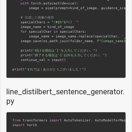
with
 torch.autocast(device):

        image = pipe(prompt=kind_of_image, guidance_scale=
# 生成した画像の保存
    specialChars = 
"!#$%^&*()  "
    image_name = kind_of_image

for
 specialChar 
in
 specialChars:

        image_name = image_name.replace(specialChar, 
'_'
)

    image.save(os.path.join(folder_name, f
"{image_name}.pn
    print(
"続ける場合は'1'を入力してください。"
)

    print(
"終了する場合は'1'以外を入力してください。"
)

    continue_val = input()

print(
"それでは！ありがとうございました！"
line_distilbert_sentence_generator.
py
from
 transformers 
import
import
 torch
