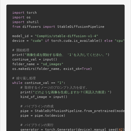
import
import
import
from
 diffusers 
import
 StableDiffusionPipeline

model_id = 
"CompVis/stable-diffusion-v1-4"
device = 
"cuda"
if
 torch.cuda.is_available() 
else
"cpu"
# 開始処理
print(
"画像生成を開始する場合、 '1'を入力してください。"
)

continue_val = input()

folder_name = 
"sd_images"
os.makedirs(folder_name, exist_ok=
True
)

# 繰り返し処理
while
 continue_val == 
"1"
:

# 取得するイメージのプロンプト入力を促す。
    print(
"どのような画像を生成しますか？(英語入力推奨）"
)

    kind_of_image = input()

# パイプラインの作成
    pipe = StableDiffusionPipeline.from_pretrained(model_i
    pipe = pipe.to(device)

# パイプラインの実行
    generator = torch.Generator(device).manual_seed(
42
) 
#