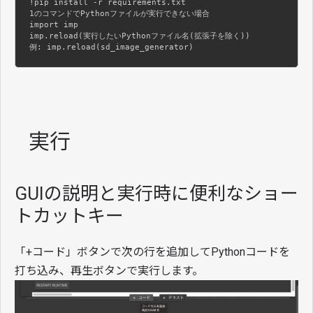
!pip install -r requirements.txt

1のコマンドでPythonファイルが実行できない場合

import imp

imp.reload(実行したいPythonファイル名(拡張子を除く))

例: imp.reload(sd_image_generator)
実行
GUIの説明と実行時に便利なショー
トカットキー
「+コード」ボタンで次の行を追加してPythonコードを
打ち込み、再生ボタンで実行します。