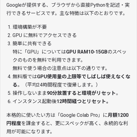
Googleが提供する、ブラウザから直接Pythonを記述・実
行できるサービスです。主な特徴は以下のとおりです。
環境構築が不要
GPU に無料でアクセスできる
簡単に共有できる
特に「GPU」については
GPU RAM10-15GB
のスペッ
クのものを無料で利用できます。
無料で使う場合の注意点は以下の通りです。
無料版では
GPU使用量の上限等でしばしば使えなくな
る
。（平均24時間程度で復帰します。）
操作しないまま
90分放置すると環境がリセット
。
インスタンス起動後
12時間経つとリセット。
本格的に使いたい方は「Google Colab Pro」に
月額1200
円程度
を課金すると、更にスペックが高く、永続的な利
用が可能になります。