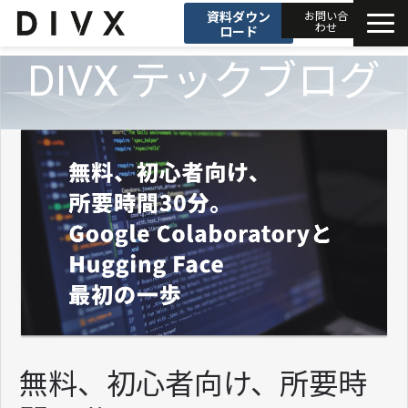
資料ダウン
お問い合
わせ
ロード
DIVX テックブログ
AIソリューション
プロダクト
DIVXブログ
開発事例
セミナー
お知らせ
無料、初心者向け、所要時
会社情報