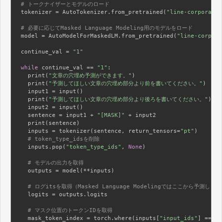
# トークナイザーとモデルのロード
tokenizer = AutoTokenizer.from_pretrained(
"line-corporatio
# 必要に応じてMasked Language Modeling用のモデルをロード
model = AutoModelForMaskedLM.from_pretrained(
"line-corpora
continue_val = 
"1"
while
 continue_val == 
"1"
:

  print(
"文章の穴埋め予測ができます。"
)

  print(
"予測してほしい文章の穴埋め部分より前を書いてください。"
)

  input1 = input()

  print(
"予測してほしい文章の穴埋め部分より後ろを書いてください。"
)

  input2 = input()

  sentence = input1 + 
"[MASK]"
 + input2

  print(sentence)

  inputs = tokenizer(sentence, return_tensors=
"pt"
)

# token_type_idsを削除
  inputs.pop(
"token_type_ids"
, 
None
)

# モデルの出力を取得
  outputs = model(**inputs)

# ログitsを取得（Masked Language Modelingではここから予測しま
  logits = outputs.logits

# マスク位置のトークンIDを取得
  mask_token_index = torch.where(inputs[
"input_ids"
] == to