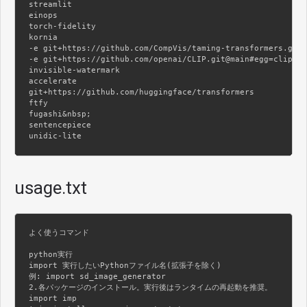
streamlit

einops

torch-fidelity

kornia

-e git+https://github.com/CompVis/taming-transformers.git@
-e git+https://github.com/openai/CLIP.git@main#egg=clip

invisible-watermark

accelerate

git+https://github.com/huggingface/transformers

ftfy

fugashi&nbsp;

sentencepiece

unidic-lite
usage.txt
よく使うコマンド

python実行

import 実行したいPythonファイル名(拡張子を除く)

例: import sd_image_generator

2.各パッケージのインストール。実行後はランタイムの再起動を推奨。

import imp
