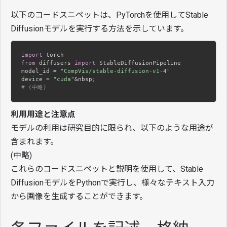
以下のコードスニペットは、PyTorchを使用してStable
Diffusionモデルを実行する方法を示しています。
import
from
 diffusers 
import
 StableDiffusionPipeline

model_id = 
"CompVis/stable-diffusion-v1-4"
device = 
"cuda"
# (中略)
利用用途と注意点
モデルの利用は研究目的に限られ、以下のような用途が
含まれます。
(中略)
これらのコードスニペットと説明を使用して、Stable
DiffusionモデルをPythonで実行し、様々なテキスト入力
から画像を生成することができます。