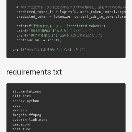
# マスク位置のトークンに対応するログitsを取得し、最もスコアの高い単語
  predicted_token_id = logits[
0
, mask_token_index].argmax(
  predicted_token = tokenizer.convert_ids_to_tokens(predic
  print(f
"予測されたトークン: {predicted_token}"
)

  print(
"続ける場合は'1'を入力してください。"
)

  print(
"終了する場合は'1'以外を入力してください。"
)

  continue_val = input()

print(
"それでは！ありがとうございました！"
)
requirements.txt
albumentations

diffusers

opencv-python

pudb

imageio

imageio-ffmpeg

pytorch-lightning

omegaconf

test-tube
