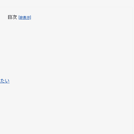
目次
[非表示]
たい