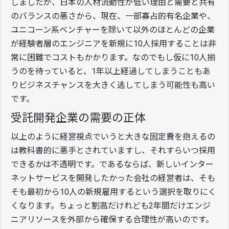
しましたが、日本の人材流動性が低い理由と需要と共有
のバランスの悪さから、現在、一部寡占的有名企業や、
ユニコーン系ベンチャーを除いて以外のほとんどの企業
が経験者層のエンジニアを新規に10人採用することは非
常に困難でコストもかかります。なのでもし仮に10人揃
うのを待っていると、1年以上経過してしまうこともあ
りビジネスチャンスを大きく逃してしまう可能性も高い
です。
受託開発企業の需要の正体
以上のように経営視点でいうと大きな固定費を抱えるの
は教科書的に悪手とされていますし、それすらいつ採用
できるかは不透明です。であるならば、新しいインター
ネットサービスを開発したかった会社の経営者は、そも
そも最初から10人の新規雇用するという選択を取りにく
くなります。ちょっと割高だけれども2年間だけエンジ
ニアリソースを外部から確保する合理性が高いのです。