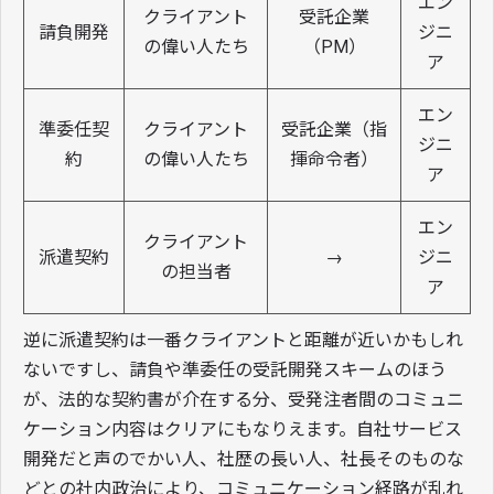
エン
クライアント
受託企業
請負開発
ジニ
の偉い人たち
（PM）
ア
エン
準委任契
クライアント
受託企業（指
ジニ
約
の偉い人たち
揮命令者）
ア
エン
クライアント
派遣契約
→
ジニ
の担当者
ア
逆に派遣契約は一番クライアントと距離が近いかもしれ
ないですし、請負や準委任の受託開発スキームのほう
が、法的な契約書が介在する分、受発注者間のコミュニ
ケーション内容はクリアにもなりえます。自社サービス
開発だと声のでかい人、社歴の長い人、社長そのものな
どとの社内政治により、コミュニケーション経路が乱れ