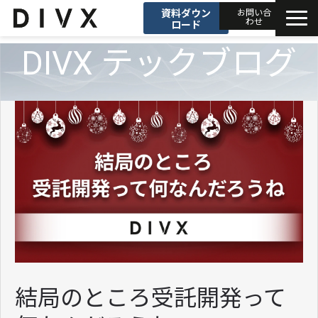
資料ダウン
お問い合
わせ
ロード
DIVX テックブログ
AIソリューション
プロダクト
DIVXブログ
開発事例
セミナー
お知らせ
結局のところ受託開発って
会社情報