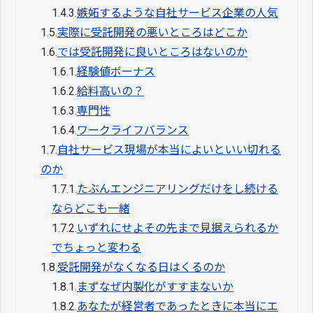
1.4.3.
嫉妬するような自社サービス企業の人気
1.5.
実際に受託開発の悪いところはどこか
1.6.
では受託開発に良いところはないのか
1.6.1.
経験値ボーナス
1.6.2.
給料高いの？
1.6.3.
専門性
1.6.4.
ワークライフバランス
1.7.
自社サービス現場が本当によいといい切れる
のか
1.7.1.
たぶんエンジニアリングだけをし続ける
ならどこも一緒
1.7.2.
いずれにせよその先まで見据えられるか
でちょっと変わる
1.8.
受託開発がなくなる日はくるのか
1.8.1.
まずなぜ内製化がすすまないか
1.8.2.
あなたが経営者であったときに本当にエ