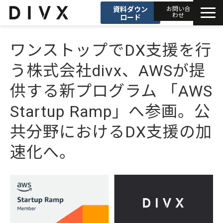
資料ダウン
お問い合
わせ
ロード
AIソリューション
ワンストップでDX支援を行
う株式会社divx、AWSが提
プロダクト
供する新プログラム 「AWS 
DIVXブログ
Startup Ramp」へ参画。公
開発事例
共分野におけるDX支援の加
速化へ。
セミナー
お知らせ
会社情報