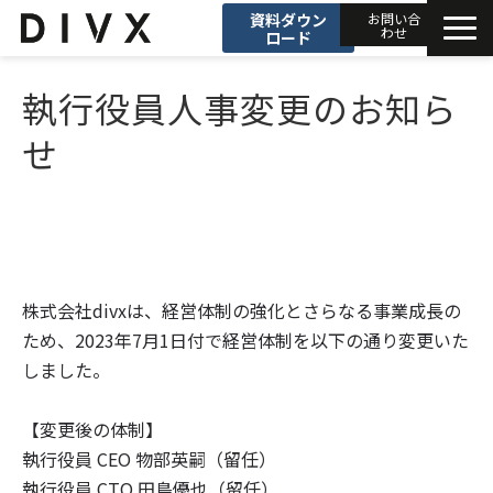
資料ダウン
お問い合
わせ
ロード
AIソリューション
執行役員人事変更のお知ら
せ
プロダクト
DIVXブログ
開発事例
株式会社divxは、経営体制の強化とさらなる事業成長の
ため、2023年7月1日付で経営体制を以下の通り変更いた
セミナー
しました。
お知らせ
【変更後の体制】
執行役員 CEO 物部英嗣（留任）
会社情報
執行役員 CTO 田島優也（留任）