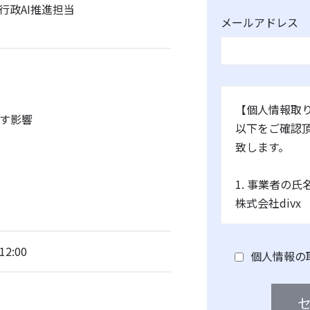
 行政AI推進担当
メールアドレス
【個人情報取
す影響
以下をご確認
致します。
1. 事業者の
株式会社divx
2. 個人情報
12:00
名又は職名、
個人情報の
管理者名：田島
連絡先：info@di