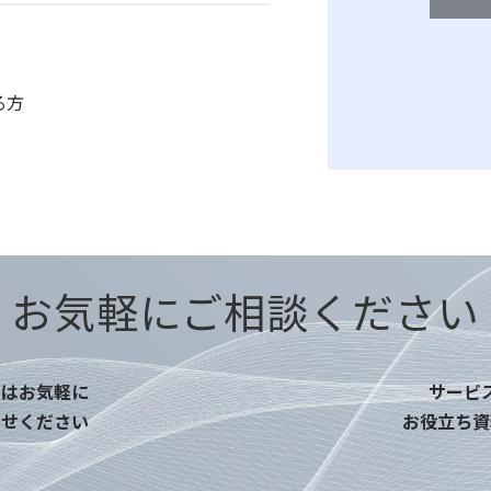
3. 個人情報の
・お問い合わ
サービスの実
る方
め
・本サービス
4. 個人情報
当社は事業運
に限り、個人
この場合、個
お気軽にご相談ください
し、個人情報
を交わし、適
点はお気軽に
サービ
わせください
お役立ち資
5. 個人情報
ご本人様は、
示等（利用目