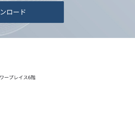
停止または消去、第三者への提供の停
ンロード
、下記の当社問合わせ窓口に申し出るこ
。その際、当社はお客様ご本人を確認さ
たうえで、合理的な期間内に対応いたし
が本人確認不可能な場合や、個人情報
る要件を満たさない場合等により、ご希
合があります。 なお、アクセスログ
報以外の情報については、原則として
タワープレイス6階
しません。
を提供されることの任意性について
社に個人情報を提供されるかどうか
ものです。ただし、必要な項目をいただ
適切な対応ができない場合があります。