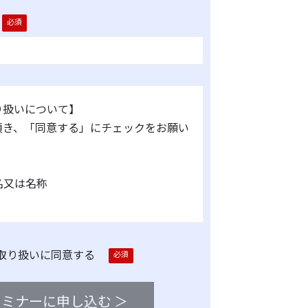
り扱いについて】
頂き、「同意する」にチェックをお願い
氏名又は名称
保護管理者（若しくはその代理人）の氏
所属及び連絡先
取り扱いに同意する
 優也
vx.co.jp