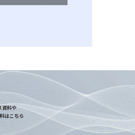
利用目的
せ対応、弊社サービスのご案内と、当該
施、運営（本人への連絡を含む）のた
に関連した、各種情報のご案内のため
取扱いの委託
営上、前項に定める利用目的の範囲
情報を外部に委託することがあります。
人情報保護水準の高い委託先を選定
の適正管理・機密保持についての契約
切な管理を実施させます。
ス資料や
料はこちら
の開示等の請求
当社に対してご自身の個人情報の開
的の通知、開示、内容の訂正・追加・