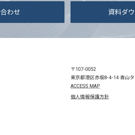
削除、利用の
い合わせ
資料ダウ
止）に関して
とができます
せていただい
ます。
ただし、申請
保護法の定め
望に添えない場
〒107-0052
などの個人情
東京都港区赤坂8-4-14 青山
開示等はいた
ACCESS MAP
6. 個人情報
個人情報保護方針
ご本人様が当
は任意による
けない場合、