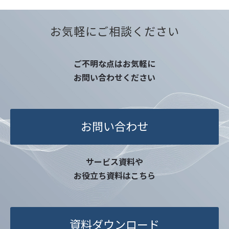
を含む）のため
・本サービスに関連した、各種情報のご案内の
お気軽にご相談ください
ため
ご不明な点はお気軽に
4. 個人情報取扱いの委託
お問い合わせください
当社は事業運営上、前項に定める利用目的の
範囲に限り、個人情報を外部に委託することが
あります。この場合、個人情報保護水準の高い
委託先を選定し、個人情報の適正管理・機密保
お問い合わせ
持についての契約を交わし、適切な管理を実施
させます。
サービス資料や
5. 個人情報の開示等の請求
お役立ち資料はこちら
ご本人様は、当社に対してご自身の個人情報
の開示等（利用目的の通知、開示、内容の訂
正・追加・削除、利用の停止または消去、第三
資料ダウンロード