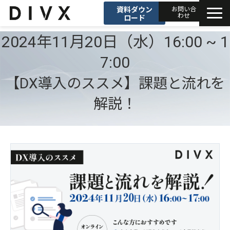
資料ダウン
お問い合
わせ
ロード
2024年11月20日（水）16:00 ~ 1
AIソリューション
7:00
プロダクト
【DX導入のススメ】課題と流れを
DIVXブログ
解説！
開発事例
セミナー
お知らせ
会社情報