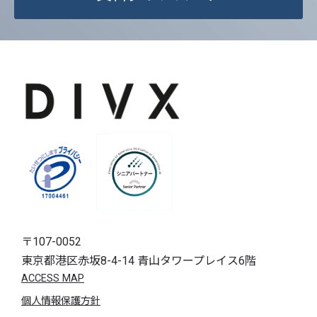
者への提供の停止）に関して、下記の当社問合
わせ窓口に申し出ることができます。その際、
当社はお客様ご本人を確認させていただいたう
えで、合理的な期間内に対応いたします。
ただし、申請が本人確認不可能な場合や、個人
情報保護法の定める要件を満たさない場合等に
より、ご希望に添えない場合があります。 な
お、アクセスログなどの個人情報以外の情報に
ついては、原則として開示等はいたしません。
6. 個人情報を提供されることの任意性につい
て
ご本人様が当社に個人情報を提供されるかど
〒107-0052
うかは任意によるものです。ただし、必要な項
東京都港区赤坂8-4-14 青山タワープレイス6階
目をいただけない場合、適切な対応ができない
ACCESS MAP
場合があります。
個人情報保護方針