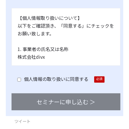
【個人情報取り扱いについて】
以下をご確認頂き、「同意する」にチェックを
お願い致します。
1. 事業者の氏名又は名称
株式会社divx
2. 個人情報保護管理者（若しくはその代理
人）の氏名又は職名、所属及び連絡先
個人情報の取り扱いに同意する
管理者名：田島 優也
連絡先：info@divx.co.jp
3. 個人情報の利用目的
・お問い合わせ対応、弊社サービスのご案内
ツイート
と、当該サービスの実施、運営（本人への連絡