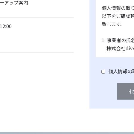
ーアップ案内
個人情報の取
以下をご確認
致します。
12:00
1. 事業者の
株式会社div
2. 個人情報
名又は職名、
個人情報の
経営管理部
連絡先：info@d
3. 個人情報の
・お問い合わ
該サービスの
ため