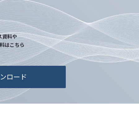
に関連した、各種情報のご案内のた
取扱いの委託
ス資料や
営上、前項に定める利用目的の範囲
料はこちら
情報を外部に委託することがあります。
人情報保護水準の高い委託先を選定
の適正管理・機密保持についての契約
切な管理を実施させます。
ンロード
の開示等の請求
当社に対してご自身の個人情報の開
的の通知、開示、内容の訂正・追加・
停止または消去、第三者への提供の停
、下記の当社問合わせ窓口に申し出るこ
。その際、当社はお客様ご本人を確認さ
たうえで、合理的な期間内に対応いたし