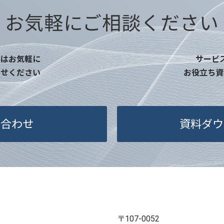
・本サービス
め
お気軽にご相談ください
4. 個人情報
点はお気軽に
サービ
当社は事業運
わせください
お役立ち資
に限り、個人
この場合、個
し、個人情報
を交わし、適
い合わせ
資料ダウ
5. 個人情報
ご本人様は、
示等（利用目
削除、利用の
止）に関して
とができます
〒107-0052
せていただい