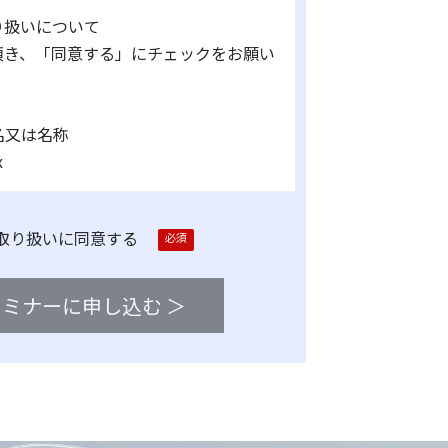
り扱いについて
頂き、「同意する」にチェックをお願い
氏名又は名称
x
保護管理者（若しくはその代理人）の氏
所属及び連絡先
取り扱いに同意する
部長
ivx.co.jp
利用目的
せ対応、弊社サービスのご案内と、当
実施、運営（本人への連絡を含む）の