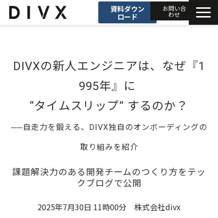
資料ダウン
お問い合
わせ
ロード
AIソリューション
DIVXの新人エンジニアは、なぜ『1
プロダクト
995年』に 
DIVXブログ
“タイムスリップ” するのか？
開発事例
──自走力を鍛える、DIVX独自のオンボーディングの
取り組みを紹介
セミナー
課題解決力のある開発チームのつくり方をテッ
お知らせ
クブログで公開
会社情報
2025年7月30日 11時00分 株式会社divx