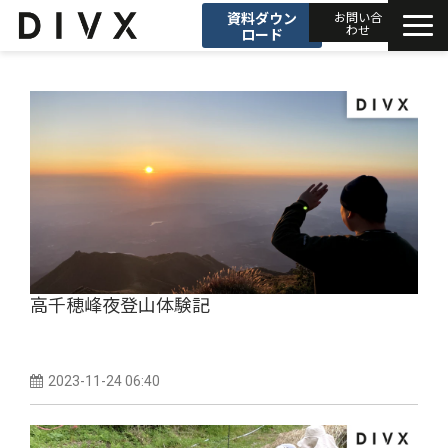
資料ダウン
お問い合
わせ
ロード
AIソリューション
プロダクト
DIVXブログ
開発事例
高千穂峰夜登山体験記
セミナー
お知らせ
2023-11-24 06:40
会社情報