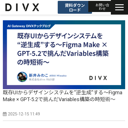
資料ダウン
お問い合
わせ
ロード
AIソリューション
プロダクト
DIVXブログ
開発事例
セミナー
既存UIからデザインシステムを“逆生成”する〜Figma
Make × GPT-5.2で挑んだVariables構築の時短術〜
お知らせ
2025-12-15 11:49
会社情報