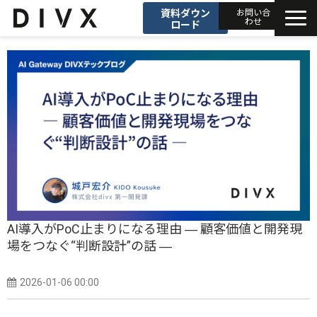
資料ダウン
お問い合
わせ
ロード
AIソリューション
プロダクト
DIVXブログ
開発事例
セミナー
AI導入がPoC止まりになる理由 ― 顧客価値と開発現
場をつなぐ“判断設計”の話 ―
お知らせ
2026-01-06 00:00
会社情報