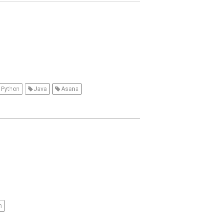
Python
Java
Asana
n