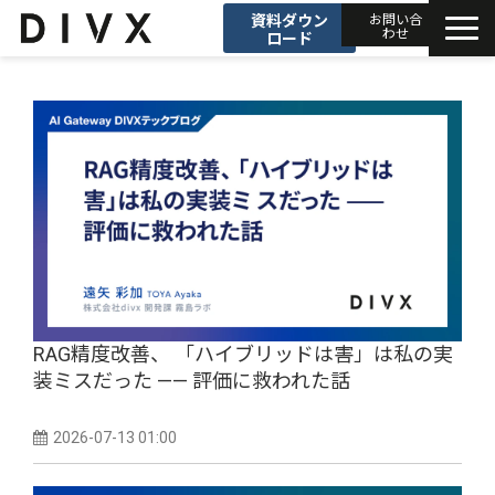
資料ダウン
お問い合
わせ
ロード
AIソリューション
プロダクト
DIVXブログ
開発事例
セミナー
RAG精度改善、 「ハイブリッドは害」は私の実
装ミスだった —— 評価に救われた話
お知らせ
2026-07-13 01:00
会社情報